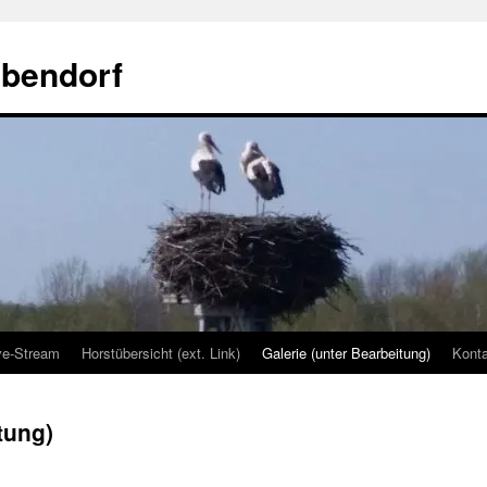
lbendorf
ve-Stream
Horstübersicht (ext. Link)
Galerie (unter Bearbeitung)
Kont
tung)